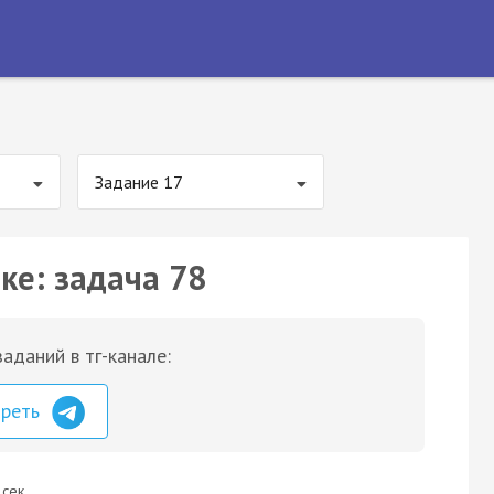
Задание 17
ке: задача 78
аданий в тг-канале:
треть
 сек.