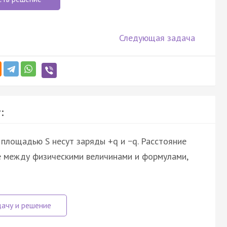
Следующая задача
:
площадью S несут заряды +q и −q. Расстояние
е между физическими величинами и формулами,