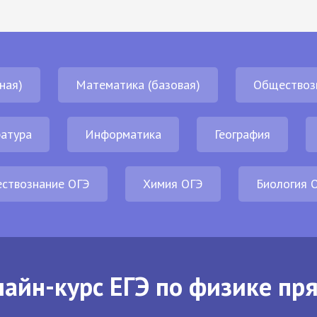
ная)
Математика (базовая)
Обществоз
атура
Информатика
География
ствознание ОГЭ
Химия ОГЭ
Биология 
айн-курс ЕГЭ по физике пр