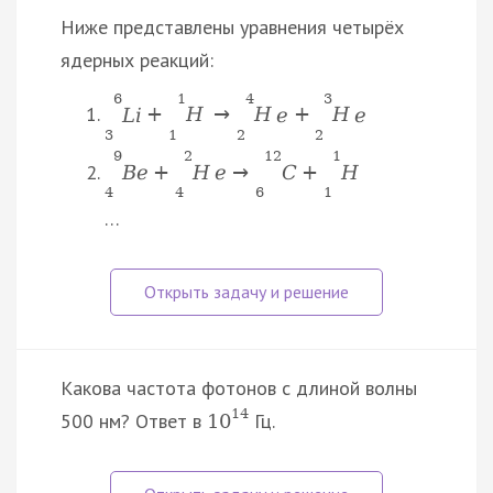
Ниже представлены уравнения четырёх
ядерных реакций:
6
1
4
3
L
i
+
H
→
H
e
+
H
e
3
1
2
2
9
2
12
1
B
e
+
H
e
→
C
+
H
4
4
6
1
…
Какова частота фотонов с длиной волны
14
500 нм? Ответ в
Гц.
10