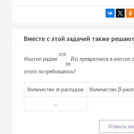
Вместе с этой задачей также решают
226
Изотоп радия
превратился в изотоп 
R
a
88
этого потребовалось?
Количество
-распадов
Количество
-рас
α
β
…