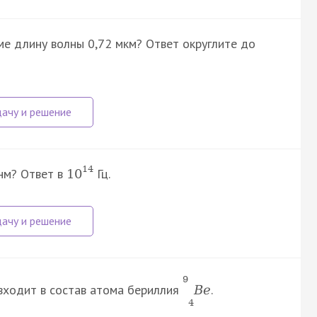
ме длину волны 0,72 мкм? Ответ округлите до
14
нм? Ответ в
Гц.
10
9
 входит в состав атома бериллия
.
B
e
4