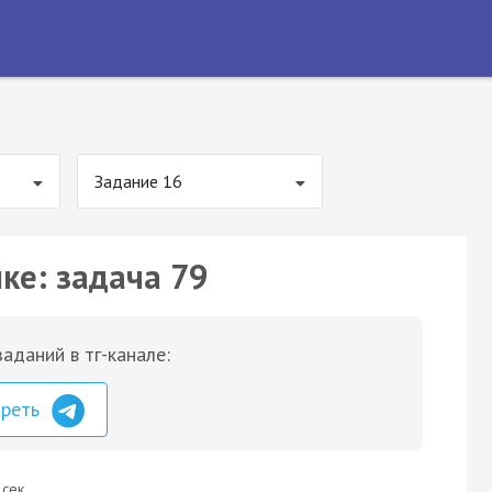
Задание 16
ке: задача 79
аданий в тг-канале:
треть
 сек.