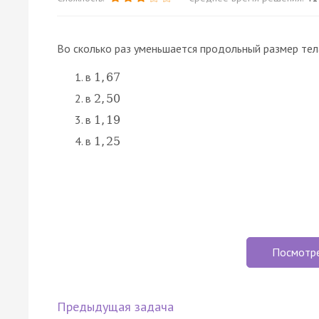
Во сколько раз уменьшается продольный размер те
в
1
,
67
в
2
,
50
в
1
,
19
в
1
,
25
Посмотр
Предыдущая задача