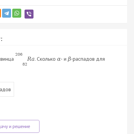
:
206
свинца
. Сколько
- и
-распадов для
R
a
α
β
82
падов