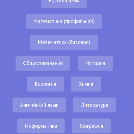
Русский язык
Математика (профильная)
Математика (базовая)
Обществознание
История
Биология
Химия
Английский язык
Литература
Информатика
География