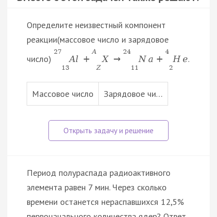
Определите неизвестный компонент
реакции(массовое число и зарядовое
27
A
24
4
число)
.
A
l
+
X
→
N
a
+
H
e
13
Z
11
2
Массовое число
Зарядовое чи…
Период полураспада радиоактивного
элемента равен 7 мин. Через сколько
времени останется нераспавшихся 12,5%
первоначального количества ядер? Ответ