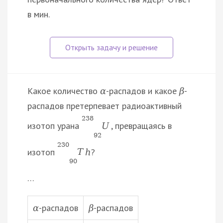
в мин.
Какое количество
-распадов и какое
-
α
β
распадов претерпевает радиоактивный
238
изотоп урана
, превращаясь в
U
92
230
изотоп
?
T
h
90
…
-распадов
-распадов
α
β