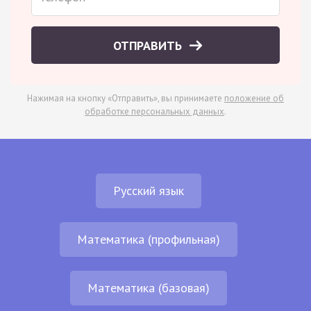
ОТПРАВИТЬ
Нажимая на кнопку «Отправить», вы принимаете
положение об
обработке персональных данных
.
Русский язык
Математика (профильная)
Математика (базовая)