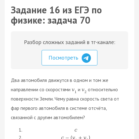
Задание 16 из ЕГЭ по
физике: задача 70
Разбор сложных заданий в тг-канале:
Посмотреть
Два автомобиля движутся в одном и том же
направлении со скоростями
и
относительно
v
v
1
2
поверхности Земли. Чему равна скорость света от
фар первого автомобиля в системе отсчёта,
связанной с другим автомобилем?
c
c
−
(
v
+
v
)