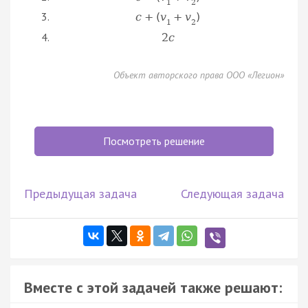
1
2
c
+
(
v
+
v
)
1
2
2
c
Объект авторского права ООО «Легион»
Посмотреть решение
Предыдущая задача
Следующая задача
Вместе с этой задачей также решают: