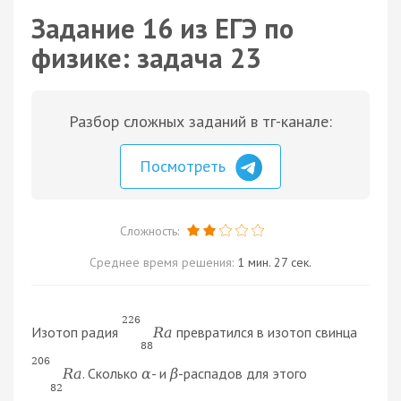
Задание 16 из ЕГЭ по
физике: задача 23
Разбор сложных заданий в тг-канале:
Посмотреть
Сложность:
Среднее время решения:
1 мин. 27 сек.
226
Изотоп радия
превратился в изотоп свинца
R
a
88
206
. Сколько
- и
-распадов для этого
R
a
α
β
82