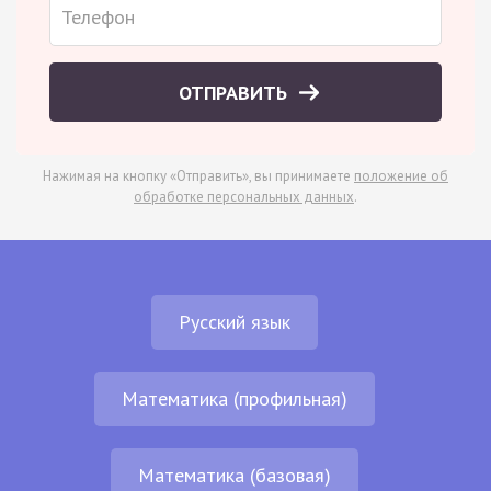
ОТПРАВИТЬ
Нажимая на кнопку «Отправить», вы принимаете
положение об
обработке персональных данных
.
Русский язык
Математика (профильная)
Математика (базовая)