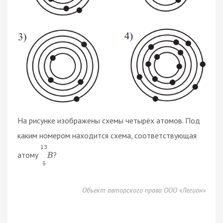
На рисунке изображены схемы четырёх атомов. Под
каким номером находится схема, соответствующая
13
атому
?
B
5
Объект авторского права ООО «Легион»