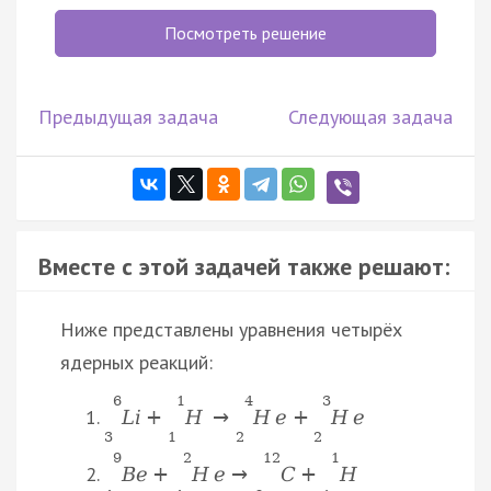
Посмотреть решение
Предыдущая задача
Следующая задача
Вместе с этой задачей также решают:
Ниже представлены уравнения четырёх
ядерных реакций:
6
1
4
3
L
i
+
H
→
H
e
+
H
e
3
1
2
2
9
2
12
1
B
e
+
H
e
→
C
+
H