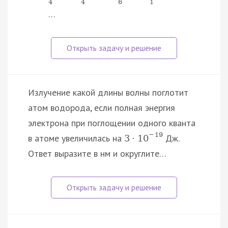
4
4
6
1
…
Излучение какой длины волны поглотит
атом водорода, если полная энергия
электрона при поглощении одного кванта
−
19
в атоме увеличилась на
Дж.
3
·
10
Ответ выразите в нм и округлите…