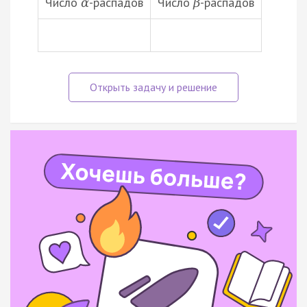
Число
-распадов
Число
-распадов
α
β