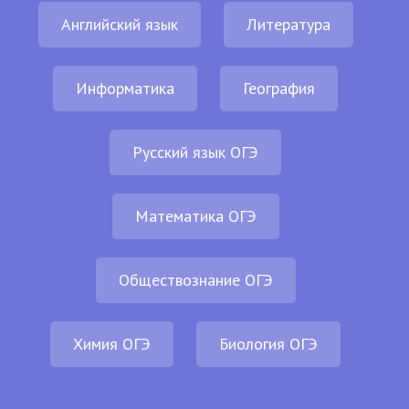
Английский язык
Литература
Информатика
География
Русский язык ОГЭ
Математика ОГЭ
Обществознание ОГЭ
Химия ОГЭ
Биология ОГЭ