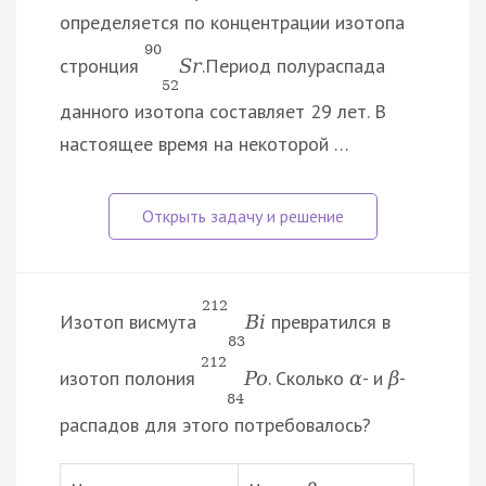
определяется по концентрации изотопа
90
стронция
.Период полураспада
S
r
52
данного изотопа составляет 29 лет. В
настоящее время на некоторой …
212
Изотоп висмута
превратился в
B
i
83
212
изотоп полония
. Сколько
- и
-
P
o
α
β
84
распадов для этого потребовалось?