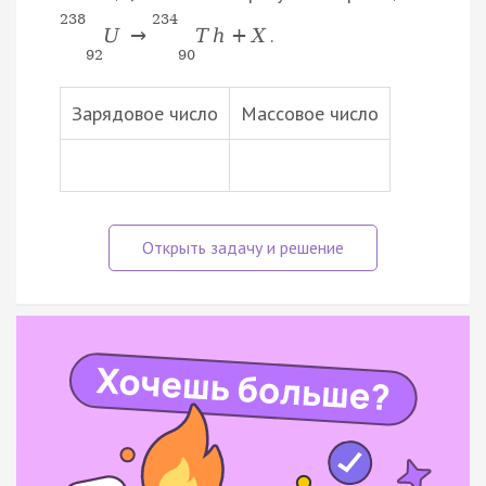
238
234
.
U
→
T
h
+
X
92
90
Зарядовое число
Массовое число