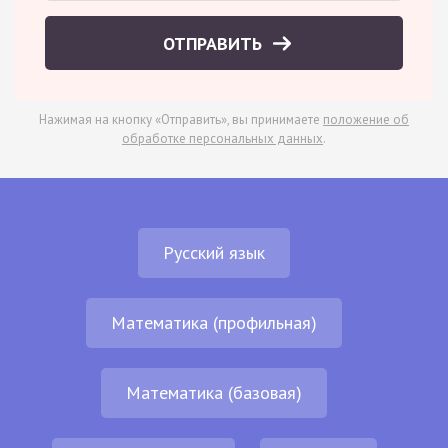
ОТПРАВИТЬ
Нажимая на кнопку «Отправить», вы принимаете
положение об
обработке персональных данных
.
Русский язык
Математика (профильная)
Математика (базовая)