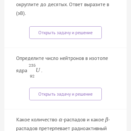
округлите до десятых. Ответ выразите в
(эВ).
Определите число нейтронов в изотопе
235
ядра
.
U
92
Какое количество
-распадов и какое
-
α
β
распадов претерпевает радиоактивный