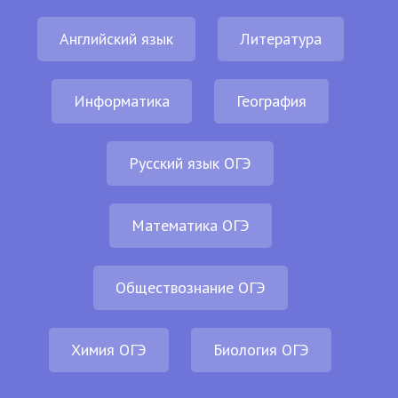
Английский язык
Литература
Информатика
География
Русский язык ОГЭ
Математика ОГЭ
Обществознание ОГЭ
Химия ОГЭ
Биология ОГЭ