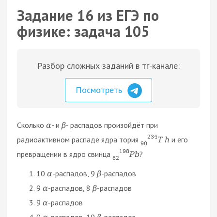
Задание 16 из ЕГЭ по
физике: задача 105
Разбор сложных заданий в тг-канале:
Посмотреть
Сколько
- и
- распадов произойдёт при
α
β
234
радиоактивном распаде ядра тория
и его
T
h
90
198
превращении в ядро свинца
?
P
b
82
10
-распадов, 9
-распадов
α
β
9
-распадов, 8
-распадов
α
β
9
-распадов
α
9
-распадов, 10
-распадов