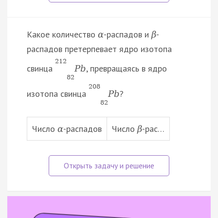
Какое количество
-распадов и
-
α
β
распадов претерпевает ядро изотопа
212
свинца
, превращаясь в ядро
P
b
82
208
изотопа свинца
?
P
b
82
Число
-распадов
Число
-рас…
α
β