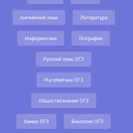
Английский язык
Литература
Информатика
География
Русский язык ОГЭ
Математика ОГЭ
Обществознание ОГЭ
Химия ОГЭ
Биология ОГЭ