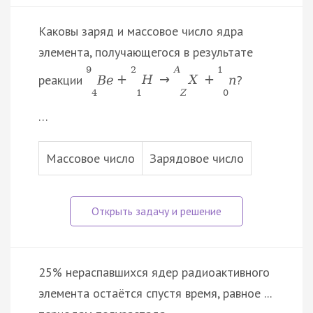
Каковы заряд и массовое число ядра
элемента, получающегося в результате
9
2
A
1
реакции
?
B
e
+
H
→
X
+
n
4
1
Z
0
…
Массовое число
Зарядовое число
25% нераспавшихся ядер радиоактивного
элемента остаётся спустя время, равное ...