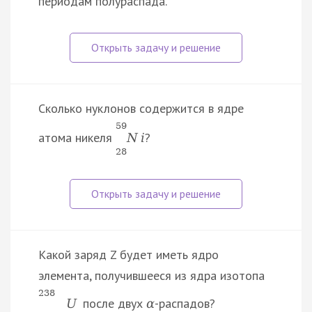
периодам полураспада.
Сколько нуклонов содержится в ядре
59
атома никеля
?
N
i
28
Какой заряд Z будет иметь ядро
элемента, получившееся из ядра изотопа
238
после двух
-распадов?
U
α