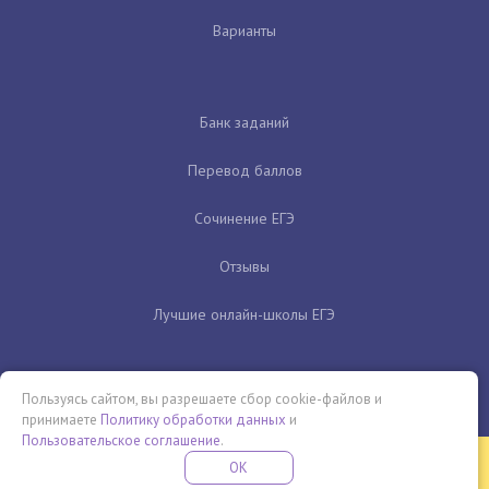
Варианты
Банк заданий
Перевод баллов
Сочинение ЕГЭ
Отзывы
Лучшие онлайн-школы ЕГЭ
Пользуясь сайтом, вы разрешаете сбор cookie-файлов и
принимаете
Политику обработки данных
и
Пользовательское соглашение
.
Бесплатная летняя школа
OK
ПОДРОБНЕЕ
ПРОВЕДИ ЭТО ЛЕТО С ПОЛЬЗОЙ