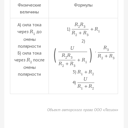
Физические
Формулы
величины
А) сила тока
R
R
2
3
1)
+
R
через
до
R
1
R
+
R
1
2
3
смены
2)
полярности
R
U
(
)
3
·
Б) сила тока
R
R
R
+
R
2
3
2
3
через
после
+
R
R
1
2
R
+
R
2
3
смены
3)
R
+
R
полярности
1
2
U
4)
R
+
R
1
2
Объект авторского права ООО «Легион»