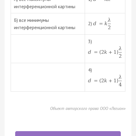
интерференционной картины
Б) все минимумы
λ
2)
d
=
k
интерференционной картины
2
3)
λ
d
=
(
2
k
+
1
)
2
4)
λ
d
=
(
2
k
+
1
)
4
Объект авторского права ООО «Легион»