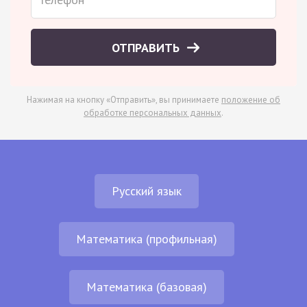
ОТПРАВИТЬ
Нажимая на кнопку «Отправить», вы принимаете
положение об
обработке персональных данных
.
Русский язык
Математика (профильная)
Математика (базовая)