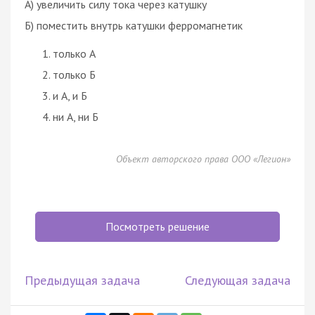
А) увеличить силу тока через катушку
Б) поместить внутрь катушки ферромагнетик
только А
только Б
и А, и Б
ни А, ни Б
Объект авторского права ООО «Легион»
Посмотреть решение
Предыдущая задача
Следующая задача