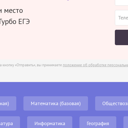
и место
Турбо ЕГЭ
а кнопку «Отправить», вы принимаете
положение об обработке персональн
ная)
Математика (базовая)
Обществоз
атура
Информатика
География