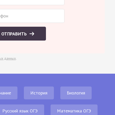
ОТПРАВИТЬ
ых данных
.
нание
История
Биология
Русский язык ОГЭ
Математика ОГЭ