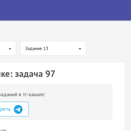
Задание 13
ке: задача 97
аданий в тг-канале:
треть
 сек.