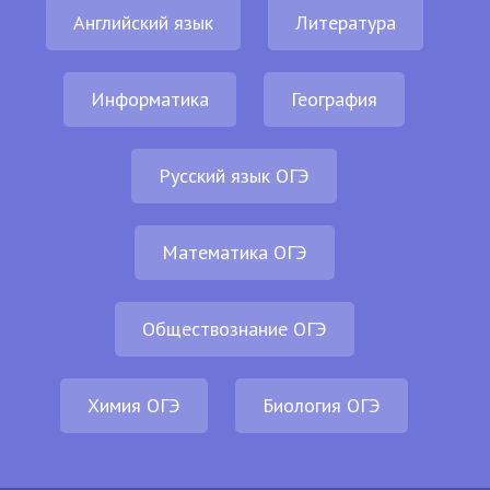
Английский язык
Литература
Информатика
География
Русский язык ОГЭ
Математика ОГЭ
Обществознание ОГЭ
Химия ОГЭ
Биология ОГЭ