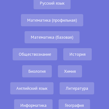
Русский язык
Математика (профильная)
Математика (базовая)
Обществознание
История
Биология
Химия
Английский язык
Литература
Информатика
География