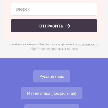
ОТПРАВИТЬ
Нажимая на кнопку «Отправить», вы принимаете
положение об
обработке персональных данных
.
Русский язык
Математика (профильная)