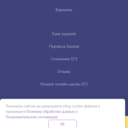
Варианты
Банк заданий
Перевод баллов
Сочинение ЕГЭ
Отзывы
Лучшие онлайн-школы ЕГЭ
Пользуясь сайтом, вы разрешаете сбор cookie-файлов и
принимаете
Политику обработки данных
и
Пользовательское соглашение
.
Бесплатная летняя школа
OK
ПОДРОБНЕЕ