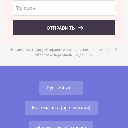
ОТПРАВИТЬ
Нажимая на кнопку «Отправить», вы принимаете
положение об
обработке персональных данных
.
Русский язык
Математика (профильная)
Математика (базовая)