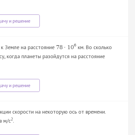
6
 к Земле на расстояние
км. Во сколько
78
·
10
у, когда планеты разойдутся на расстояние
кции скорости на некоторую ось от времени.
2
в м/с
.