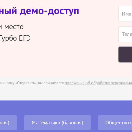
тный демо-доступ
и место
Турбо ЕГЭ
а кнопку «Отправить», вы принимаете
положение об обработке персональн
ная)
Математика (базовая)
Обществоз