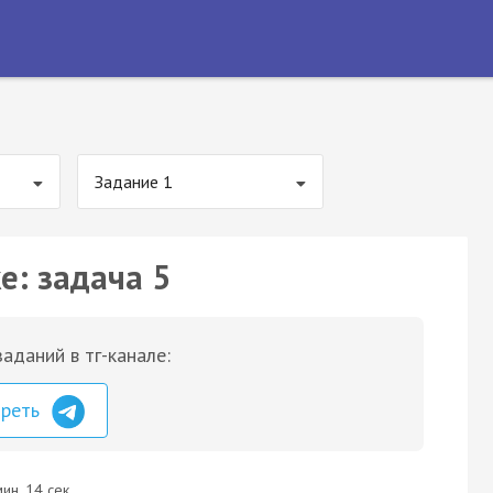
Задание 1
е: задача 5
аданий в тг-канале:
треть
ин. 14 сек.