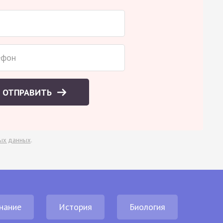
ОТПРАВИТЬ
ых данных
.
нание
История
Биология