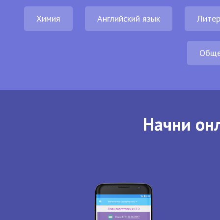
Химия
Английский язык
Литер
Обще
Начни онл