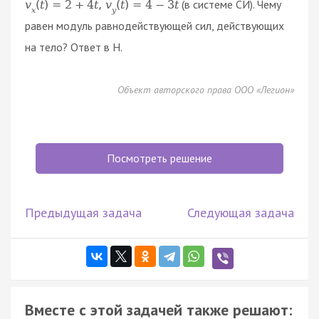
(в системе СИ). Чему
v
(
t
)
=
2
+
4
t
,
v
(
t
)
=
4
−
3
t
x
y
равен модуль равнодействующей сил, действующих
на тело? Ответ в Н.
Объект авторского права ООО «Легион»
Посмотреть решение
Предыдущая задача
Следующая задача
Вместе с этой задачей также решают: