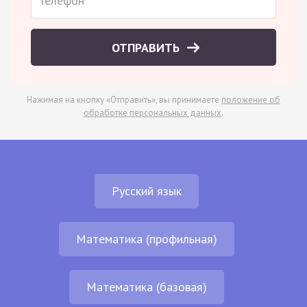
ОТПРАВИТЬ
Нажимая на кнопку «Отправить», вы принимаете
положение об
обработке персональных данных
.
Русский язык
Математика (профильная)
Математика (базовая)