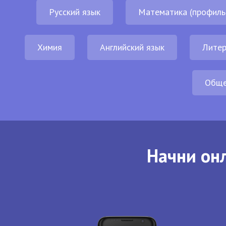
Русский язык
Математика (профиль
Химия
Английский язык
Литер
Обще
Начни онл