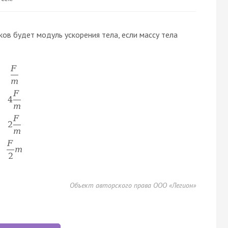
аков будет модуль ускорения тела, если массу тела
F
m
F
4
m
F
2
m
F
m
2
Объект авторского права ООО «Легион»