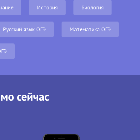
нание
История
Биология
Русский язык ОГЭ
Математика ОГЭ
ОГЭ
ямо сейчас