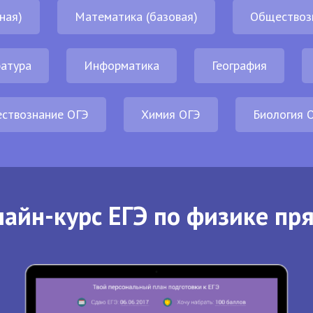
ная)
Математика (базовая)
Обществоз
атура
Информатика
География
ствознание ОГЭ
Химия ОГЭ
Биология 
айн-курс ЕГЭ по физике пр