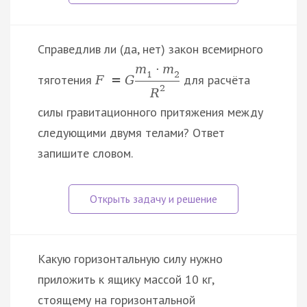
Справедлив ли (да, нет) закон всемирного
m
·
m
1
2
тяготения
для расчёта
F
=
G
2
R
силы гравитационного притяжения между
следующими двумя телами? Ответ
запишите словом.
Какую горизонтальную силу нужно
приложить к ящику массой 10 кг,
стоящему на горизонтальной