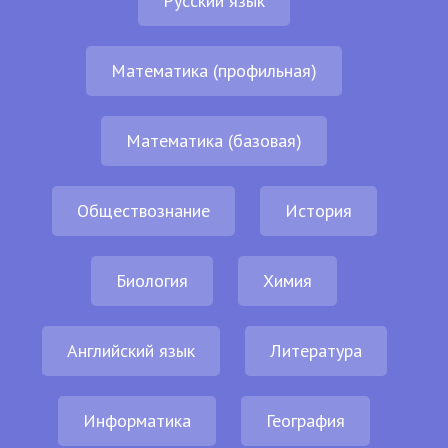
Русский язык
Математика (профильная)
Математика (базовая)
Обществознание
История
Биология
Химия
Английский язык
Литература
Информатика
География