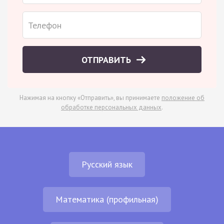
ОТПРАВИТЬ
Нажимая на кнопку «Отправить», вы принимаете
положение об
обработке персональных данных
.
Русский язык
Математика (профильная)