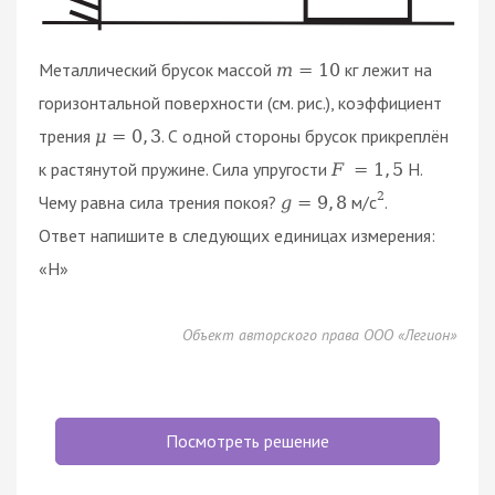
Металлический брусок массой
кг лежит на
m
=
10
горизонтальной поверхности (см. рис.), коэффициент
трения
. С одной стороны брусок прикреплён
μ
=
0
,
3
к растянутой пружине. Сила упругости
Н.
F
=
1
,
5
2
Чему равна сила трения покоя?
м/с
.
g
=
9
,
8
Ответ напишите в следующих единицах измерения:
«H»
Объект авторского права ООО «Легион»
Посмотреть решение