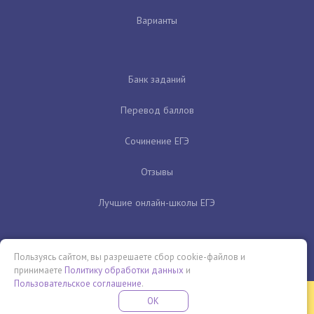
Варианты
Банк заданий
Перевод баллов
Сочинение ЕГЭ
Отзывы
Лучшие онлайн-школы ЕГЭ
Пользуясь сайтом, вы разрешаете сбор cookie-файлов и
принимаете
Политику обработки данных
и
Пользовательское соглашение
.
Бесплатная летняя школа
OK
ПОДРОБНЕЕ
ПРОВЕДИ ЭТО ЛЕТО С ПОЛЬЗОЙ