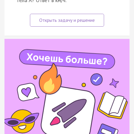
тела А? Ответ в км/ч.