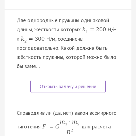
Две однородные пружины одинаковой
длины, жёсткости которых
Н/м
k
=
200
1
и
Н/м, соединены
k
=
300
2
последовательно. Какой должна быть
жёсткость пружины, которой можно было
бы заме…
Справедлив ли (да, нет) закон всемирного
m
·
m
1
2
тяготения
для расчёта
F
=
G
2
R