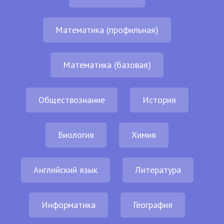
Математика (профильная)
Математика (базовая)
Обществознание
История
Биология
Химия
Английский язык
Литература
Информатика
География