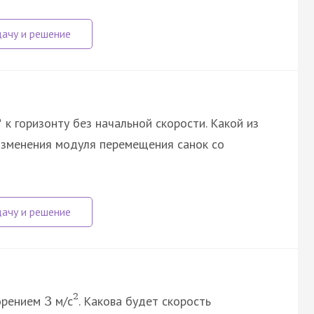
к горизонту без начальной скорости. Какой из
°
р изменения модуля перемещения санок со
2
корением
м/с
. Какова будет скорость
3