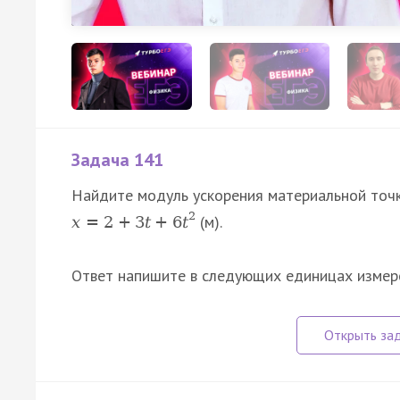
Задача 141
Найдите модуль ускорения материальной точ
2
(м).
x
=
2
+
3
t
+
6
t
Ответ напишите в следующих единицах измере