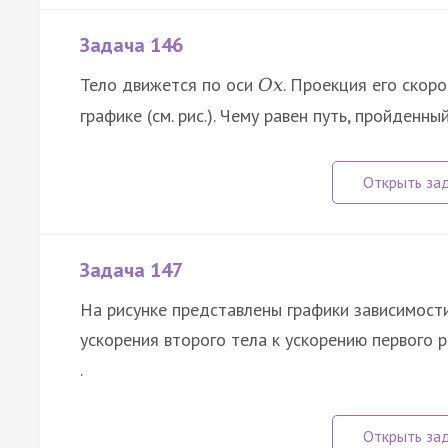
Задача 146
Тело движется по оси
. Проекция его скор
O
x
графике (см. рис.). Чему равен путь, пройденн
Задача 147
На рисунке представлены графики зависимост
ускорения второго тела к ускорению первого ра
.