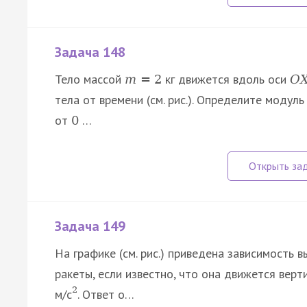
Задача 148
Тело массой
кг движется вдоль оси
m
=
2
O
тела от времени (см. рис.). Определите моду
от
…
0
Задача 149
На графике (см. рис.) приведена зависимость 
ракеты, если известно, что она движется верт
2
м/с
. Ответ о…