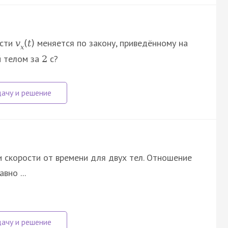
ости
меняется по закону, приведённому на
v
(
t
)
x
ый телом за
с?
2
и скорости от времени для двух тел. Отношение
вно ...