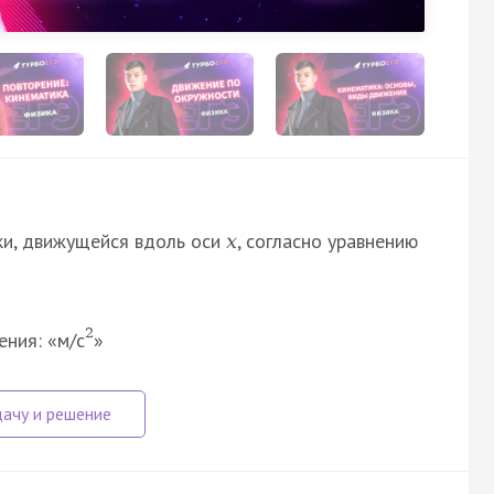
ки, движущейся вдоль оси
, согласно уравнению
x
2
ния: «м/с
»