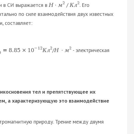
2
2
си в СИ выражается в
/
. Его
Н
·
м
К
л
нтально по силе взаимодействия двух известных
, составляет:
−
12
2
2
/
- электрическая
=
8.85
×
10
К
л
H
·
м
0
икосновения тел и препятствующее их
ем, а характеризующую это взаимодействие
ектромагнитную природу. Трение между двумя