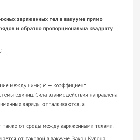
ижных заряженных тел в вакууме прямо
рядов и обратно пропорциональна квадрату
:
ние между ними;
— коэффициент
k
стемы единиц. Сила взаимодействия направлена
именные заряды отталкиваются, а
т также от среды между заряженными телами.
чается от таковой в вакууме. Закон Кулона