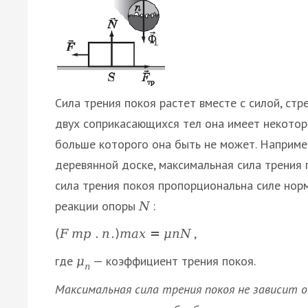
Сила трения покоя растет вместе с силой, ст
двух соприкасающихся тел она имеет некото
больше которого она быть не может. Наприме
деревянной доске, максимальная сила трения
сила трения покоя пропорциональна силе норм
реакции опоры
:
N
,
(
F
т
р
.
п
.
)
m
a
x
=
μ
п
N
где
— коэффициент трения покоя.
μ
п
Максимальная сила трения покоя не зависит 