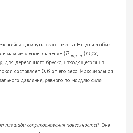
ремящейся сдвинуть тело с места. Но для любых
рое максимальное значение
,
(
F
)
m
a
x
т
р
.
п
.
р, для деревянного бруска, находящегося на
 покоя составляет
от его веса. Максимальная
0.6
ального давления, равного по модулю силе
от площади соприкосновения поверхностей.
Она