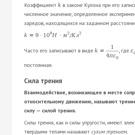
Коэффициент
в законе Кулона при его запи
k
численное значение, определенное экспериме
зарядов, находящихся на заданном расстоянии
9
2
2
/
k
=
9
·
10
H
·
м
К
л
1
Часто его записывают в виде
, где
k
=
ε
4
π
ε
0
постоянная.
Сила трения
Взаимодействие, возникающее в месте сопр
относительному движению, называют трени
силу — силой трения.
Силы трения, как и силы упругости, имеют эл
твердыми телами называют
сухим трением.