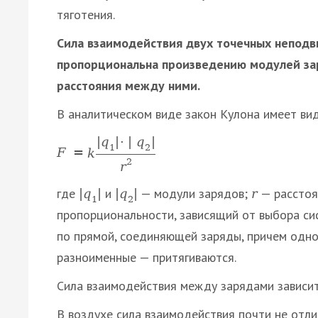
тяготения.
Сила взаимодействия двух точечных неподв
пропорциональна произведению модулей за
расстояния между ними.
В аналитическом виде закон Кулона имеет вид
|
q
|
·
|
q
|
1
2
F
=
k
2
r
где
и
— модули зарядов;
— расстоя
|
q
|
|
q
|
r
1
2
пропорциональности, зависящий от выбора си
по прямой, соединяющей заряды, причем одно
разноименные — притягиваются.
Сила взаимодействия между зарядами зависи
В воздухе сила взаимодействия почти не отли