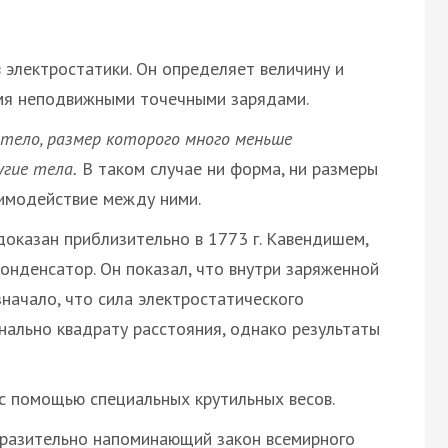
 электростатики. Он определяет величину и
мя неподвижными точечными зарядами.
тело, размер которого много меньше
угие тела.
В таком случае ни форма, ни размеры
аимодействие между ними.
оказан приблизительно в 1773 г. Кавендишем,
онденсатор. Он показал, что внутри заряженной
значало, что сила электростатического
ально квадрату расстояния, однако результаты
м с помощью специальных крутильных весов.
оразительно напоминающий закон всемирного