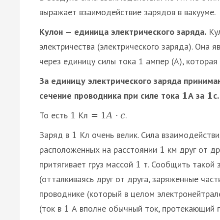
выражает взаимодействие зарядов в вакууме.
Кулон — единица электрического заряда.
Кул
электричества (электрического заряда). Она 
через единицу силы тока 1 ампер (А), которая
За единицу электрического заряда принима
сечение проводника при силе тока
А за
с.
1
1
То есть
Кл
.
1
=
1
А
·
с
Заряд в
Кл очень велик. Сила взаимодейств
1
расположенных на расстоянии
км друг от др
1
притягивает груз массой
т. Сообщить такой 
1
(отталкиваясь друг от друга, заряженные части
проводнике (который в целом электронейтрал
(ток в
А вполне обычный ток, протекающий п
1