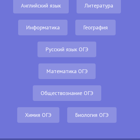
Английский язык
Литература
Информатика
География
Русский язык ОГЭ
Математика ОГЭ
Обществознание ОГЭ
Химия ОГЭ
Биология ОГЭ