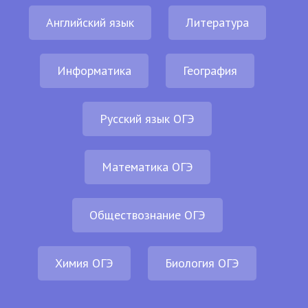
Английский язык
Литература
Информатика
География
Русский язык ОГЭ
Математика ОГЭ
Обществознание ОГЭ
Химия ОГЭ
Биология ОГЭ