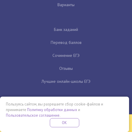
Варианты
Банк заданий
Перевод баллов
Сочинение ЕГЭ
Отзывы
Лучшие онлайн-школы ЕГЭ
Пользуясь сайтом, вы разрешаете сбор cookie-файлов и
принимаете
Политику обработки данных
и
Пользовательское соглашение
.
Бесплатная летняя школа
OK
ПОДРОБНЕЕ
ПРОВЕДИ ЭТО ЛЕТО С ПОЛЬЗОЙ