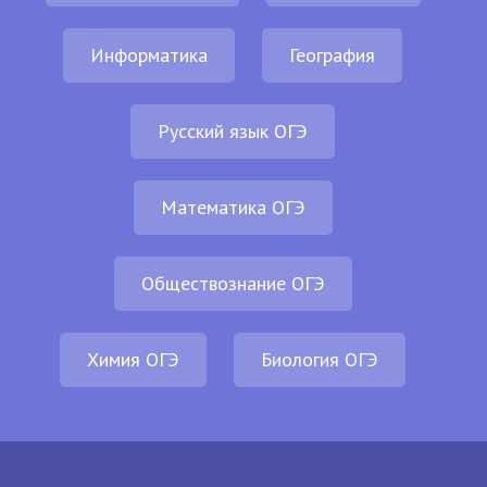
Информатика
География
Русский язык ОГЭ
Математика ОГЭ
Обществознание ОГЭ
Химия ОГЭ
Биология ОГЭ