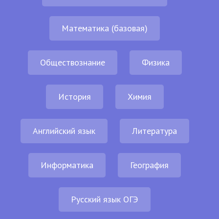
Математика (базовая)
Обществознание
Физика
История
Химия
Английский язык
Литература
Информатика
География
Русский язык ОГЭ