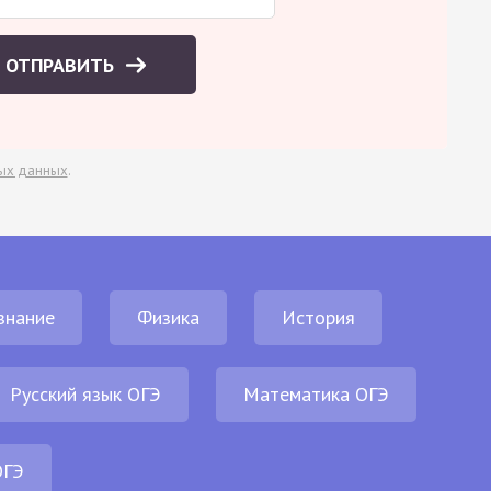
ОТПРАВИТЬ
ых данных
.
знание
Физика
История
Русский язык ОГЭ
Математика ОГЭ
ОГЭ