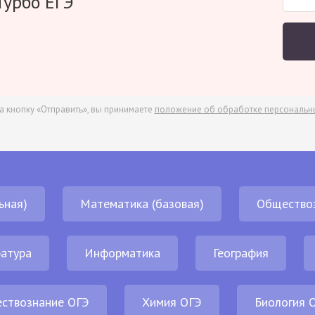
Турбо ЕГЭ
а кнопку «Отправить», вы принимаете
положение об обработке персональн
ьная)
Математика (базовая)
Общество
атура
Информатика
География
ствознание ОГЭ
Химия ОГЭ
Биология 