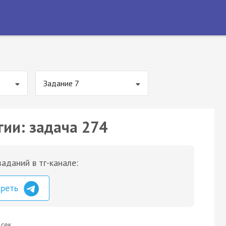
Задание 7
гии: задача 274
аданий в тг-канале:
треть
 сек.