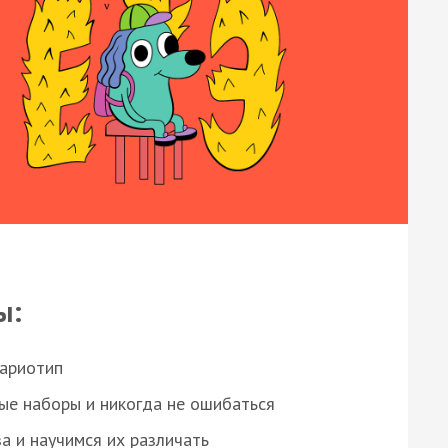
ы:
кариотип
ые наборы и никогда не ошибаться
а и научимся их различать