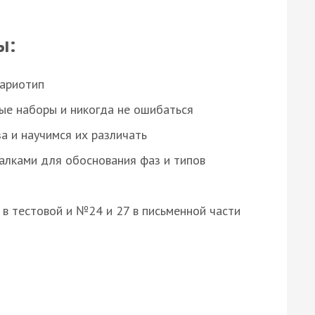
ы:
кариотип
ые наборы и никогда не ошибаться
а и научимся их различать
алками для обоснования фаз и типов
8 в тестовой и №24 и 27 в письменной части