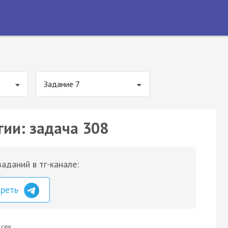
Задание 7
гии: задача 308
аданий в тг-канале:
треть
 сек.