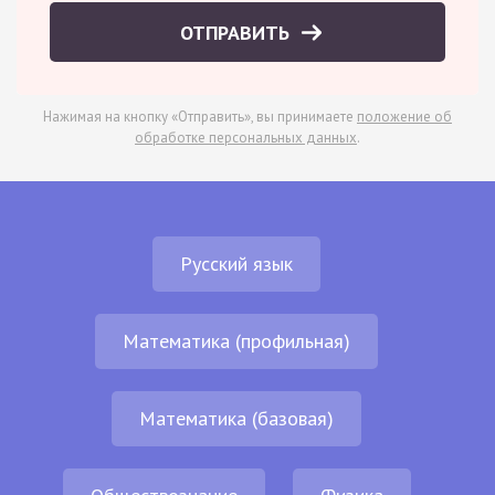
ОТПРАВИТЬ
Нажимая на кнопку «Отправить», вы принимаете
положение об
обработке персональных данных
.
Русский язык
Математика (профильная)
Математика (базовая)