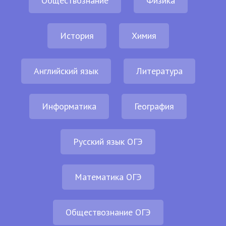
Обществознание
Физика
История
Химия
Английский язык
Литература
Информатика
География
Русский язык ОГЭ
Математика ОГЭ
Обществознание ОГЭ