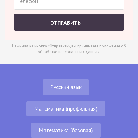
ОТПРАВИТЬ
Нажимая на кнопку «Отправить», вы принимаете
положение об
обработке персональных данных
.
Русский язык
Математика (профильная)
Математика (базовая)