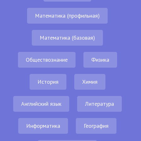
Математика (профильная)
Математика (базовая)
Обществознание
Физика
История
Химия
Английский язык
Литература
Информатика
География