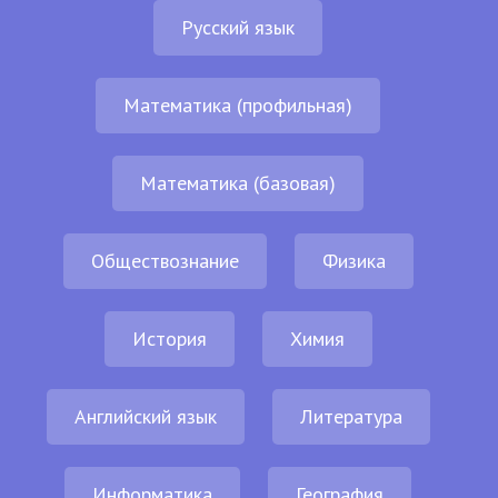
Русский язык
Математика (профильная)
Математика (базовая)
Обществознание
Физика
История
Химия
Английский язык
Литература
Информатика
География