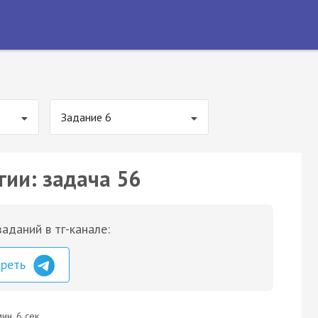
Задание 6
гии: задача 56
аданий в тг-канале:
треть
ин. 6 сек.