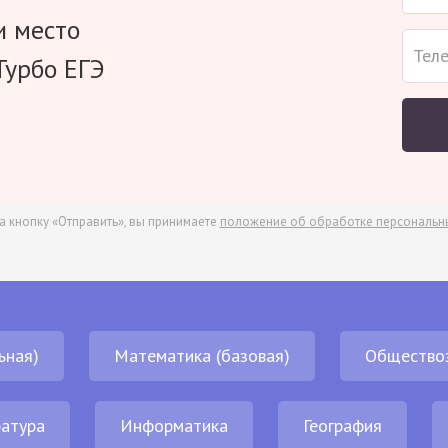
и место
Турбо ЕГЭ
а кнопку «Отправить», вы принимаете
положение об обработке персональн
ьная)
Математика (базовая)
Общество
атура
Информатика
География