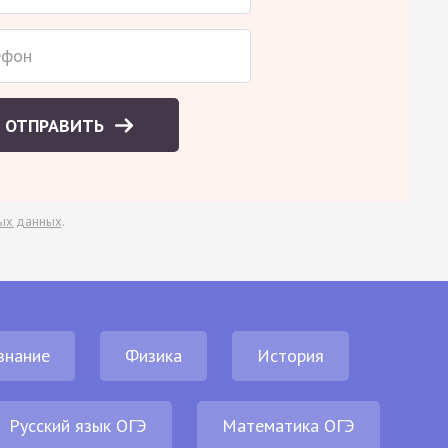
ОТПРАВИТЬ
ых данных
.
знание
Физика
История
Русский язык ОГЭ
Математика ОГЭ