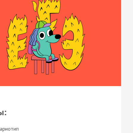
ы:
кариотип