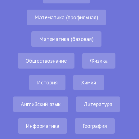
Математика (профильная)
Математика (базовая)
Обществознание
Физика
История
Химия
Английский язык
Литература
Информатика
География