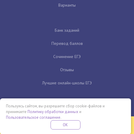
Варианты
Банк заданий
Перевод баллов
Сочинение ЕГЭ
Отзывы
Лучшие онлайн-школы ЕГЭ
Пользуясь сайтом, вы разрешаете сбор cookie-файлов и
принимаете
Политику обработки данных
и
Пользовательское соглашение
.
Бесплатная летняя школа
OK
ПОДРОБНЕЕ
ПРОВЕДИ ЭТО ЛЕТО С ПОЛЬЗОЙ