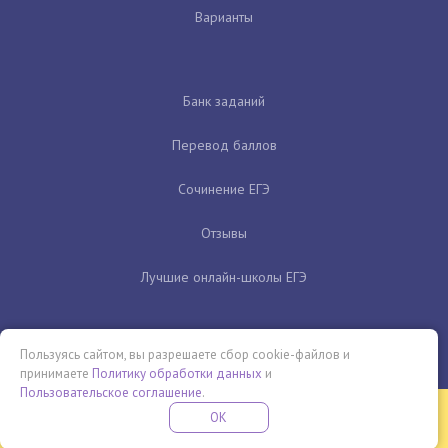
Варианты
Банк заданий
Перевод баллов
Сочинение ЕГЭ
Отзывы
Лучшие онлайн-школы ЕГЭ
Пользуясь сайтом, вы разрешаете сбор cookie-файлов и
принимаете
Политику обработки данных
и
Пользовательское соглашение
.
Бесплатная летняя школа
OK
ПОДРОБНЕЕ
ПРОВЕДИ ЭТО ЛЕТО С ПОЛЬЗОЙ