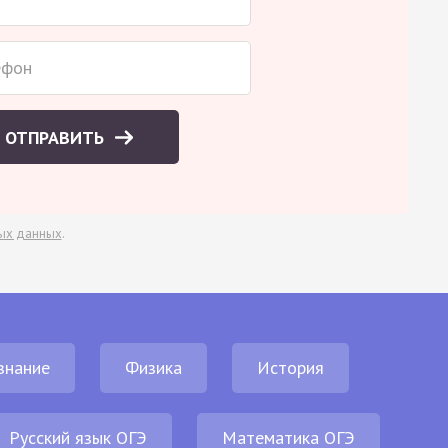
ОТПРАВИТЬ
ых данных
.
знание
Физика
История
Русский язык ОГЭ
Математика ОГЭ