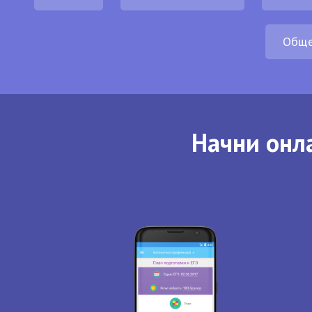
Обще
Начни онла