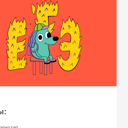
ы:
кариотип