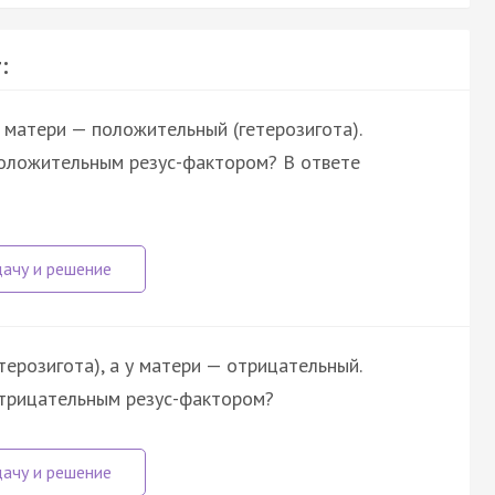
:
у матери — положительный (гетерозигота).
положительным резус-фактором? В ответе
терозигота), а у матери — отрицательный.
отрицательным резус-фактором?