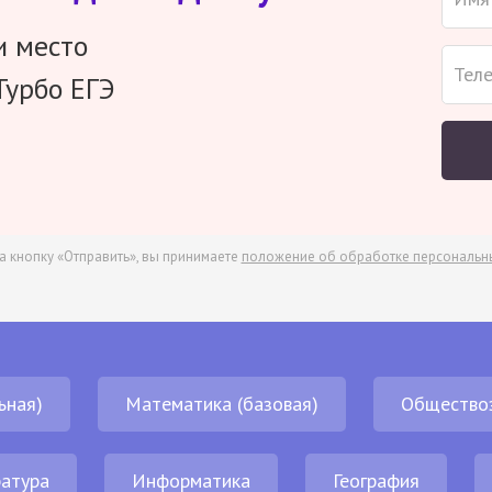
и место
Турбо ЕГЭ
а кнопку «Отправить», вы принимаете
положение об обработке персональн
ьная)
Математика (базовая)
Общество
атура
Информатика
География