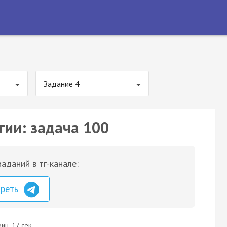
Задание 4
гии: задача 100
аданий в тг-канале:
треть
ин. 17 сек.