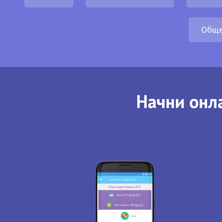
Обще
Начни онла