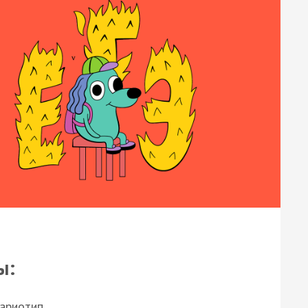
ы:
кариотип