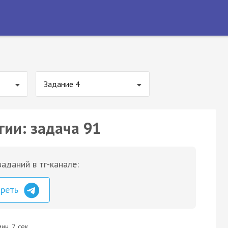
Задание 4
гии: задача 91
аданий в тг-канале:
треть
ин. 2 сек.