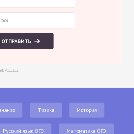
ОТПРАВИТЬ
ых данных
.
знание
Физика
История
Русский язык ОГЭ
Математика ОГЭ