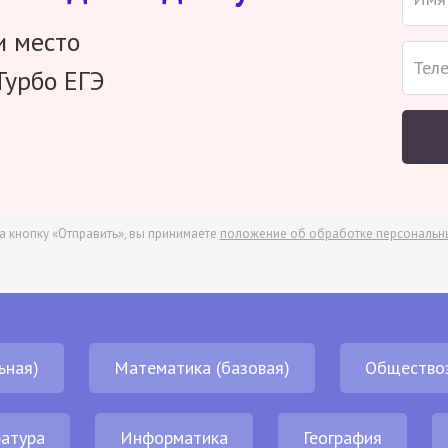
и место
Турбо ЕГЭ
а кнопку «Отправить», вы принимаете
положение об обработке персональн
ьная)
Математика (базовая)
Общество
атура
Информатика
География