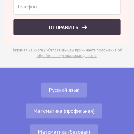
ОТПРАВИТЬ
Нажимая на кнопку «Отправить», вы принимаете
положение об
обработке персональных данных
.
Русский язык
Математика (профильная)
Математика (базовая)